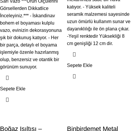
Sarı Vazo ***Ürün Ölçülerini
katıyor. - Yüksek kaliteli
Görsellerden Dikkatlice
seramik malzemesi sayesinde
İnceleyiniz.*** - İskandinav
uzun ömürlü kullanım sunar ve
bohem el boyaması kulplu
dayanıklılığı ile ön plana çıkar.
vazo, evinizin dekorasyonuna
-Yeşil renktedir Yüksekliği 8
şık bir dokunuş katıyor. - Her
cm genişliği 12 cm dir.
bir parça, detaylı el boyama
işlemiyle özenle hazırlanmış
olup, benzersiz ve otantik bir
Sepete Ekle
görünüm sunuyor.
Sepete Ekle
Boğaz Işıltısı –
Binbirdemet Metal