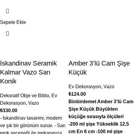
Sepete Ekle
İskandinav Seramik
Amber 3’lü Cam Şişe
Kalmar Vazo Sarı
Küçük
Konik
Ev Dekorasyon
,
Vazo
₺
124.00
Dekoratif Obje ve Biblo
,
Ev
Binbirdemet Amber 3'lü Cam
Dekorasyon
,
Vazo
Şişe Küçük Büyükten
₺
330.00
küçüğe sırasıyla ölçüleri
- İskandinav tasarımı, modern
-200 ml şişe Yükseklik 12,5
ve şık bir görünüm sunar. - Sarı
cm En 6 cm -100 ml şişe
renk seçeneği ile mekanınıza