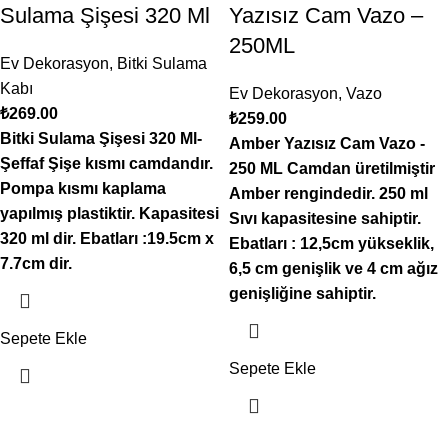
Sulama Şişesi 320 Ml
Yazısız Cam Vazo –
250ML
Ev Dekorasyon
,
Bitki Sulama
Kabı
Ev Dekorasyon
,
Vazo
₺
269.00
₺
259.00
Bitki Sulama Şişesi 320 Ml-
Amber Yazısız Cam Vazo -
Şeffaf Şişe kısmı camdandır.
250 ML Camdan üretilmiştir
Pompa kısmı kaplama
Amber rengindedir. 250 ml
yapılmış plastiktir. Kapasitesi
Sıvı kapasitesine sahiptir.
320 ml dir. Ebatları :19.5cm x
Ebatları : 12,5cm yükseklik,
7.7cm dir.
6,5 cm genişlik ve 4 cm ağız
genişliğine sahiptir.
Sepete Ekle
Sepete Ekle