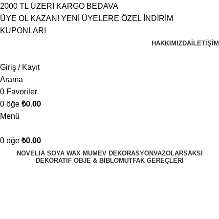
2000 TL ÜZERİ KARGO BEDAVA
ÜYE OL KAZAN! YENİ ÜYELERE ÖZEL İNDİRİM
KUPONLARI
HAKKIMIZDA
İLETIŞIM
Giriş / Kayıt
Arama
0
Favoriler
0
öğe
₺
0.00
Menü
0
öğe
₺
0.00
NOVELIA SOYA WAX MUM
EV DEKORASYON
VAZOLAR
SAKSI
DEKORATİF OBJE & BİBLO
MUTFAK GEREÇLERİ