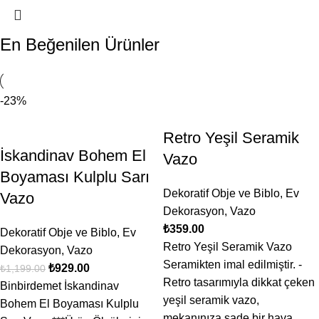
En Beğenilen Ürünler
-23%
Retro Yeşil Seramik
İskandinav Bohem El
Vazo
Boyaması Kulplu Sarı
Dekoratif Obje ve Biblo
,
Ev
Vazo
Dekorasyon
,
Vazo
₺
359.00
Dekoratif Obje ve Biblo
,
Ev
Retro Yeşil Seramik Vazo
Dekorasyon
,
Vazo
Seramikten imal edilmiştir. -
₺
929.00
₺
1,199.00
Retro tasarımıyla dikkat çeken
Binbirdemet İskandinav
yeşil seramik vazo,
Bohem El Boyaması Kulplu
mekanınıza sade bir hava