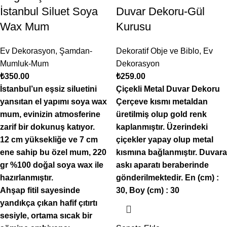
İstanbul Siluet Soya
Duvar Dekoru-Gül
Wax Mum
Kurusu
Ev Dekorasyon
,
Şamdan-
Dekoratif Obje ve Biblo
,
Ev
Mumluk-Mum
Dekorasyon
₺
350.00
₺
259.00
İstanbul’un eşsiz siluetini
Çiçekli Metal Duvar Dekoru
yansıtan el yapımı soya wax
Çerçeve kısmı metaldan
mum, evinizin atmosferine
üretilmiş olup gold renk
zarif bir dokunuş katıyor.
kaplanmıştır. Üzerindeki
12 cm yüksekliğe ve 7 cm
çiçekler yapay olup metal
ene sahip bu özel mum, 220
kısmına bağlanmıştır. Duvara
gr %100 doğal soya wax ile
askı aparatı beraberinde
hazırlanmıştır.
gönderilmektedir. En (cm) :
Ahşap fitil sayesinde
30, Boy (cm) : 30
yandıkça çıkan hafif çıtırtı
sesiyle, ortama sıcak bir