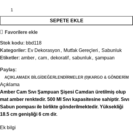
SEPETE EKLE
Favorilere ekle
Stok kodu:
bbd118
Kategoriler:
Ev Dekorasyon
,
Mutfak Gereçleri
,
Sabunluk
Etiketler:
amber
,
cam
,
dekoratif
,
sabunluk
,
şampuan
Paylaş:
AÇIKLAMA
EK BILGI
DEĞERLENDIRMELER (0)
KARGO & GÖNDERIM
Açıklama
Amber Cam Sıvı Şampuan Şişesi Camdan üretilmiş olup
mat amber renktedir. 500 Ml Sıvı kapasitesine sahiptir. Sıvı
Sabun pompası ile birlikte gönderilmektedir. Yüksekliği
18.5 cm genişliği 6 cm dir.
Ek bilgi