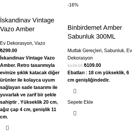
-16%
İskandinav Vintage
Binbirdemet Amber
Vazo Amber
Sabunluk 300ML
Ev Dekorasyon
,
Vazo
₺
299.00
Mutfak Gereçleri
,
Sabunluk
,
Ev
İskandinav Vintage Vazo
Dekorasyon
Amber. Retro tasarımıyla
₺
109.00
₺
129.00
evinize şıklık katacak diğer
Ebatları : 18 cm yükseklik, 6
ürünler ile kolayca uyum
cm genişliğindedir.
sağlayan sade tasarımı ile
yuvarlak ve zarif bir şekle
sahiptir . Yükseklik 20 cm,
Sepete Ekle
ağız çap 4 cm, genişlik 11
cm.