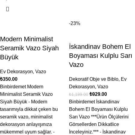
-23%
Modern Minimalist
İskandinav Bohem El
Seramik Vazo Siyah
Boyaması Kulplu Sarı
Büyük
Vazo
Ev Dekorasyon
,
Vazo
₺
350.00
Dekoratif Obje ve Biblo
,
Ev
Binbirdemet Modern
Dekorasyon
,
Vazo
Minimalist Seramik Vazo
₺
929.00
₺
1,199.00
Siyah Büyük - Modern
Binbirdemet İskandinav
tasarımıyla dikkat çeken bu
Bohem El Boyaması Kulplu
seramik vazo, minimalist
Sarı Vazo ***Ürün Ölçülerini
dekorasyon anlayışınıza
Görsellerden Dikkatlice
mükemmel uyum sağlar. -
İnceleyiniz.*** - İskandinav