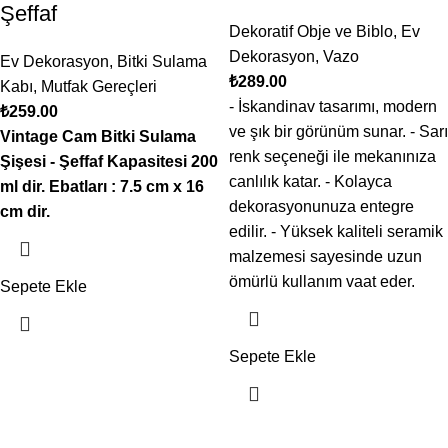
Şeffaf
Dekoratif Obje ve Biblo
,
Ev
Dekorasyon
,
Vazo
Ev Dekorasyon
,
Bitki Sulama
₺
289.00
Kabı
,
Mutfak Gereçleri
- İskandinav tasarımı, modern
₺
259.00
ve şık bir görünüm sunar. - Sarı
Vintage Cam Bitki Sulama
renk seçeneği ile mekanınıza
Şişesi - Şeffaf
Kapasitesi 200
canlılık katar. - Kolayca
ml dir.
Ebatları : 7.5 cm x 16
dekorasyonunuza entegre
cm dir.
edilir. - Yüksek kaliteli seramik
malzemesi sayesinde uzun
ömürlü kullanım vaat eder.
Sepete Ekle
Sepete Ekle