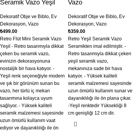
Seramik Vazo Yeşil
Vazo
Dekoratif Obje ve Biblo
,
Ev
Dekoratif Obje ve Biblo
,
Ev
Dekorasyon
,
Vazo
Dekorasyon
,
Vazo
₺
499.00
₺
359.00
Retro Flüt Mini Seramik Vazo
Retro Yeşil Seramik Vazo
Yeşil - Retro tasarımıyla dikkat
Seramikten imal edilmiştir. -
çeken bu seramik vazo,
Retro tasarımıyla dikkat çeken
evinizin dekorasyonuna
yeşil seramik vazo,
nostaljik bir hava katıyor. -
mekanınıza sade bir hava
Yeşil renk seçeneğiyle modern
katıyor. - Yüksek kaliteli
ve şık bir görünüm sunan bu
seramik malzemesi sayesinde
vazo, her türlü iç mekan
uzun ömürlü kullanım sunar ve
tasarımına kolayca uyum
dayanıklılığı ile ön plana çıkar.
sağlıyor. - Yüksek kaliteli
-Yeşil renktedir Yüksekliği 8
seramik malzemesi sayesinde
cm genişliği 12 cm dir.
uzun ömürlü kullanım vaat
ediyor ve dayanıklılığı ile ön