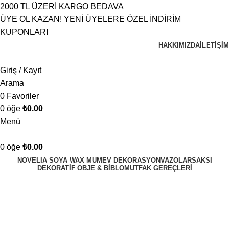
2000 TL ÜZERİ KARGO BEDAVA
ÜYE OL KAZAN! YENİ ÜYELERE ÖZEL İNDİRİM
KUPONLARI
HAKKIMIZDA
İLETIŞIM
Giriş / Kayıt
Arama
0
Favoriler
0
öğe
₺
0.00
Menü
0
öğe
₺
0.00
NOVELIA SOYA WAX MUM
EV DEKORASYON
VAZOLAR
SAKSI
DEKORATİF OBJE & BİBLO
MUTFAK GEREÇLERİ
yeşil