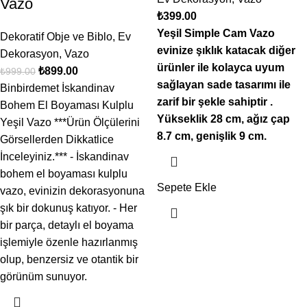
Vazo
₺
399.00
Yeşil Simple Cam Vazo
Dekoratif Obje ve Biblo
,
Ev
evinize şıklık katacak diğer
Dekorasyon
,
Vazo
ürünler ile kolayca uyum
₺
899.00
₺
999.00
sağlayan sade tasarımı ile
Binbirdemet İskandinav
zarif bir şekle sahiptir .
Bohem El Boyaması Kulplu
Yükseklik 28 cm, ağız çap
Yeşil Vazo ***Ürün Ölçülerini
8.7 cm, genişlik 9 cm.
Görsellerden Dikkatlice
İnceleyiniz.*** - İskandinav
bohem el boyaması kulplu
Sepete Ekle
vazo, evinizin dekorasyonuna
şık bir dokunuş katıyor. - Her
bir parça, detaylı el boyama
işlemiyle özenle hazırlanmış
olup, benzersiz ve otantik bir
görünüm sunuyor.