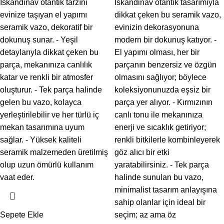
İskandinav otantik tarzını
İskandinav otantik tasarımıyla
evinize taşıyan el yapımı
dikkat çeken bu seramik vazo,
seramik vazo, dekoratif bir
evinizin dekorasyonuna
dokunuş sunar. - Yeşil
modern bir dokunuş katıyor. -
detaylarıyla dikkat çeken bu
El yapımı olması, her bir
parça, mekanınıza canlılık
parçanın benzersiz ve özgün
katar ve renkli bir atmosfer
olmasını sağlıyor; böylece
oluşturur. - Tek parça halinde
koleksiyonunuzda eşsiz bir
gelen bu vazo, kolayca
parça yer alıyor. - Kırmızının
yerleştirilebilir ve her türlü iç
canlı tonu ile mekanınıza
mekan tasarımına uyum
enerji ve sıcaklık getiriyor;
sağlar. - Yüksek kaliteli
renkli bitkilerle kombinleyerek
seramik malzemeden üretilmiş
göz alıcı bir etki
olup uzun ömürlü kullanım
yaratabilirsiniz. - Tek parça
vaat eder.
halinde sunulan bu vazo,
minimalist tasarım anlayışına
sahip olanlar için ideal bir
Sepete Ekle
seçim; az ama öz