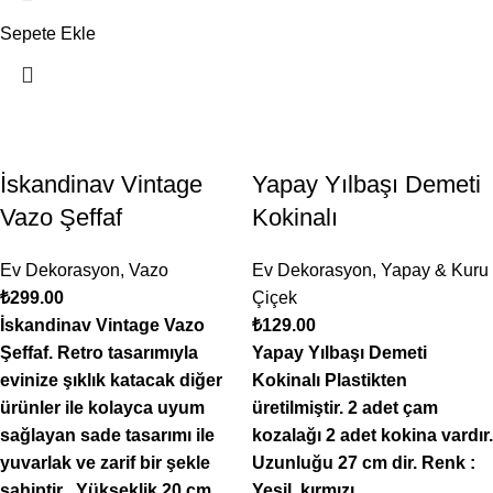
Sepete Ekle
İskandinav Vintage
Yapay Yılbaşı Demeti
Vazo Şeffaf
Kokinalı
Ev Dekorasyon
,
Vazo
Ev Dekorasyon
,
Yapay & Kuru
₺
299.00
Çiçek
İskandinav Vintage Vazo
₺
129.00
Şeffaf. Retro tasarımıyla
Yapay Yılbaşı Demeti
evinize şıklık katacak diğer
Kokinalı Plastikten
ürünler ile kolayca uyum
üretilmiştir. 2 adet çam
sağlayan sade tasarımı ile
kozalağı 2 adet kokina vardır.
yuvarlak ve zarif bir şekle
Uzunluğu 27 cm dir. Renk :
sahiptir . Yükseklik 20 cm,
Yeşil, kırmızı