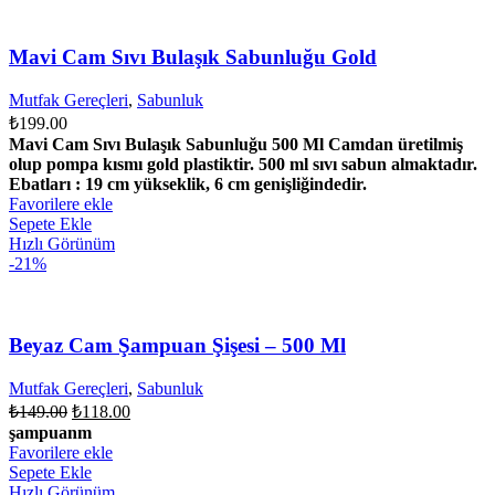
Mavi Cam Sıvı Bulaşık Sabunluğu Gold
Mutfak Gereçleri
,
Sabunluk
₺
199.00
Mavi Cam Sıvı Bulaşık Sabunluğu 500 Ml Camdan üretilmiş
olup pompa kısmı gold plastiktir. 500 ml sıvı sabun almaktadır.
Ebatları : 19 cm yükseklik, 6 cm genişliğindedir.
Favorilere ekle
Sepete Ekle
Hızlı Görünüm
-21%
Beyaz Cam Şampuan Şişesi – 500 Ml
Mutfak Gereçleri
,
Sabunluk
Orijinal
Şu
₺
149.00
₺
118.00
fiyat:
andaki
şampuanm
fiyat:
₺149.00.
Favorilere ekle
₺118.00.
Sepete Ekle
Hızlı Görünüm