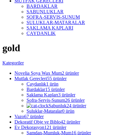
MUTFAK GEREÇLERİ
BARDAKLAR
SABUNLUKLAR
SOFRA-SERVIS-SUNUM
SULUKLAR-MATARALAR
SAKLAMA KAPLARI
ÇAYDANLIK
gold
Kategoriler
Novelia Soya Wax Mum
2 ürünler
Mutfak Gereçleri
55 ürünler
Çaydanlık
1 ürün
Bardaklar
15 ürünler
Saklama Kapları
3 ürünler
Sofra-Servis-Sunum
26 ürünler
Sabunluk
24 ürünler
Suluklar-Mataralar
0 ürün
Vazo
67 ürünler
Dekoratif Obje ve Biblo
42 ürünler
Ev Dekorasyon
121 ürünler
Şamdan-Mumluk-Mum
16 ürünler