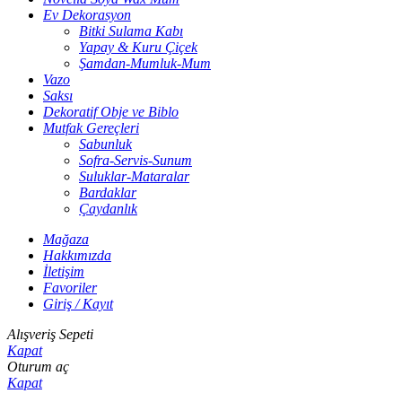
Ev Dekorasyon
Bitki Sulama Kabı
Yapay & Kuru Çiçek
Şamdan-Mumluk-Mum
Vazo
Saksı
Dekoratif Obje ve Biblo
Mutfak Gereçleri
Sabunluk
Sofra-Servis-Sunum
Suluklar-Mataralar
Bardaklar
Çaydanlık
Mağaza
Hakkımızda
İletişim
Favoriler
Giriş / Kayıt
Alışveriş Sepeti
Kapat
Oturum aç
Kapat