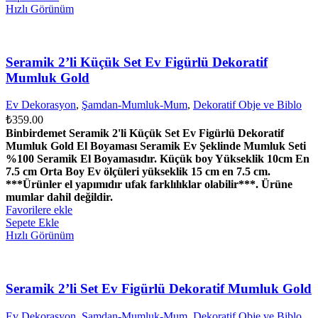
Hızlı Görünüm
Seramik 2’li Küçük Set Ev Figürlü Dekoratif
Mumluk Gold
Ev Dekorasyon
,
Şamdan-Mumluk-Mum
,
Dekoratif Obje ve Biblo
₺
359.00
Binbirdemet Seramik 2'li Küçük Set Ev Figürlü Dekoratif
Mumluk Gold El Boyaması Seramik Ev Şeklinde Mumluk Seti
%100 Seramik El Boyamasıdır. Küçük boy Yükseklik 10cm En
7.5 cm Orta Boy Ev ölçüleri yükseklik 15 cm en 7.5 cm.
***Ürünler el yapımıdır ufak farklılıklar olabilir***. Ürüne
mumlar dahil değildir.
Favorilere ekle
Sepete Ekle
Hızlı Görünüm
Seramik 2’li Set Ev Figürlü Dekoratif Mumluk Gold
Ev Dekorasyon
,
Şamdan-Mumluk-Mum
,
Dekoratif Obje ve Biblo