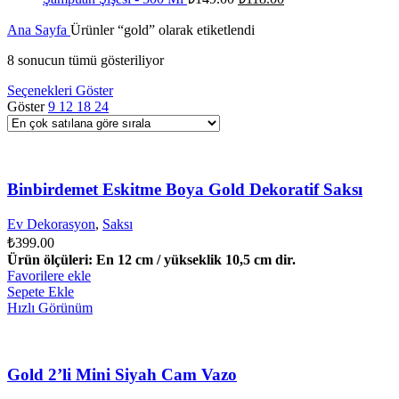
₺118.00.
fiyat:
andaki
fiyat:
Ana Sayfa
Ürünler “gold” olarak etiketlendi
₺149.00.
₺118.00.
Popülerliğe
8 sonucun tümü gösteriliyor
göre
Seçenekleri Göster
sıralandı
Göster
9
12
18
24
Binbirdemet Eskitme Boya Gold Dekoratif Saksı
Ev Dekorasyon
,
Saksı
₺
399.00
Ürün ölçüleri: En 12 cm / yükseklik 10,5 cm dir.
Favorilere ekle
Sepete Ekle
Hızlı Görünüm
Gold 2’li Mini Siyah Cam Vazo