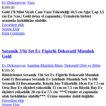
Ev Dekorasyon
,
Vazo
₺
399.00
Gold 2'li Mini Siyah Cam Vazo Yüksekliği 10,5 cm Ağız Çap 3,5
cm En 7cm.; Gold detay el yapımıdır.; Ürünlerin birbiri
arasında farklılıklar olabilir.
Favorilere ekle
Sepete Ekle
Hızlı Görünüm
Seramik 3’lü Set Ev Figürlü Dekoratif Mumluk
Gold
Ev Dekorasyon
,
Şamdan-Mumluk-Mum
,
Dekoratif Obje ve Biblo
₺
599.00
Binbirdemet Seramik 3'lü Set Ev Figürlü Dekoratif Mumluk
Gold El Boyaması Seramik Ev Şeklinde Mumluk Seti %100
Seramik El Boyamasıdır. Küçük boy Yükseklik 10cm En 7.5 cm
Orta Boy Ev ölçüleri yükseklik 15 cm en 7.5 cm Büyük Boy Ev
ölçüleri yükseklik 20 cm En 7.5 cm. ***Ürünler el yapımıdır
ufak farklılıklar olabilir***. Ürüne mumlar dahil değildir.
Favorilere ekle
Sepete Ekle