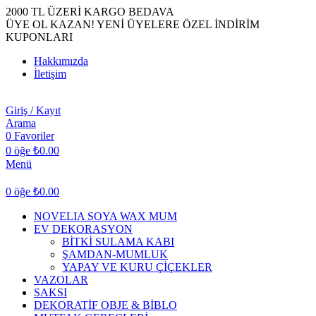
2000 TL ÜZERİ KARGO BEDAVA
ÜYE OL KAZAN! YENİ ÜYELERE ÖZEL İNDİRİM
KUPONLARI
Hakkımızda
İletişim
Giriş / Kayıt
Arama
0
Favoriler
0
öğe
₺
0.00
Menü
0
öğe
₺
0.00
NOVELIA SOYA WAX MUM
EV DEKORASYON
BİTKİ SULAMA KABI
ŞAMDAN-MUMLUK
YAPAY VE KURU ÇİÇEKLER
VAZOLAR
SAKSI
DEKORATİF OBJE & BİBLO