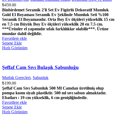
₺
459.00
Binbirdemet Seramik 2'li Set Ev Figürlü Dekoratif Mumluk
Gold El Boyaması Seramik Ev Şeklinde Mumluk Seti %100
Seramik El Boyamasıdır. Orta Boy Ev ölçüleri yükseklik 15 cm
en 7.5 cm Büyük Boy Ev ölçüleri yükseklik 20 en 7.5 cm.
***Ürünler el yapımıdır ufak farklılıklar olabilir***. Ürüne
mumlar dahil değildir.
Favorilere ekle
Sepete Ekle
Hızlı Görünüm
Şeffaf Cam Sıvı Bulaşık Sabunluğu
Mutfak Gereçleri
,
Sabunluk
₺
199.00
Şeffaf Cam Sıvı Sabunluk 500 Ml Camdan üretilmiş olup
pompa kısmı siyah plastiktir. 500 ml sıvı sabun almaktadır.
Ebatları : 19 cm yükseklik, 6 cm genişliğindedir.
Favorilere ekle
Sepete Ekle
Hızlı Görünüm