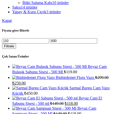
Bitki Sulama Kabı
10 ürünler
Saksı
14 ürünler
Yapay & Kuru Çiçek
3 ürünler
Kapat
Fiyata göre filtrele
En
En
düşük
yüksek
Filtrele
fiyat
fiyat
Çok Satan Ürünler
Beyaz Cam
Bulaşık Sabunu Şişesi - 500 Ml
₺
119.00
Binbirdemet Flora Vazo
₺
299.00
Orijinal
Şu
₺
259.00
fiyat:
andaki
Sarmal Burgu Cam Vazo
fiyat:
₺299.00.
Küçük
₺
450.00
₺259.00.
Beyaz Cam El
Orijinal
Şu
Sabunu Şişesi - 500 ml
₺
149.00
₺
118.00
fiyat:
andaki
Beyaz Cam
fiyat:
₺149.00.
Orijinal
Şu
Şampuan Şişesi - 500 Ml
₺
149.00
₺
118.00